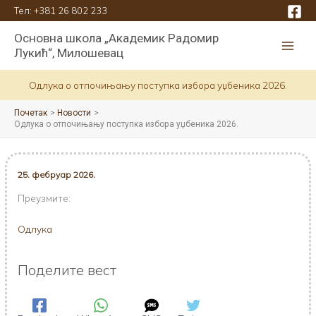
Пређи
Тел:
+381 26 802 233
на
Основна школа „Академик Радомир
садржај
Лукић“, Милошевац
Одлука о отпочињању поступка избора уџбеника 2026.
Почетак
Новости
Одлука о отпочињању поступка избора уџбеника 2026.
25. фебруар 2026.
Преузмите:
Одлука
Поделите вест