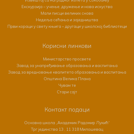
Екскурзија – учење, дружење и нова искуства
Мали писци великих снова
Недеља сећања и заједништва
Први кораци у свету књига – другаци у школској библиотеци
Корисни линкови
Министарство просвете
Завод за унапређивање образовања и васпитања
Завод за вредновање квалитета образовања и васпитања
Општина Велика Плана
Чувам те
Стари сајт
Контакт подаци
Основна школа „Академик Радомир Лукић“
Трг јединства 13 , 11 318 Милошевац