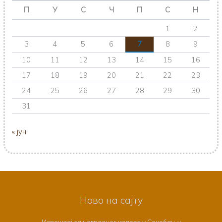
П
У
С
Ч
П
С
Н
1
2
3
4
5
6
7
8
9
10
11
12
13
14
15
16
17
18
19
20
21
22
23
24
25
26
27
28
29
30
31
« јун
Ново на сајту
Извештај са наградног излета у Сокобању