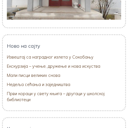
Ново на сајту
Извештај са наградног излета у Сокобању
Екскурзија – учење, дружење и нова искуства
Мали писци великих снова
Недеља сећања и заједништва
Први кораци у свету књига – другаци у школској
библиотеци