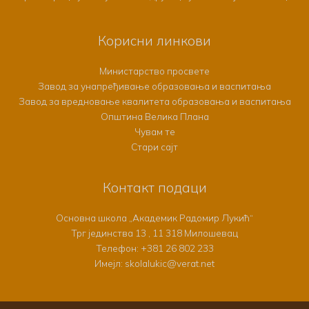
Корисни линкови
Министарство просвете
Завод за унапређивање образовања и васпитања
Завод за вредновање квалитета образовања и васпитања
Општина Велика Плана
Чувам те
Стари сајт
Контакт подаци
Основна школа „Академик Радомир Лукић“
Трг јединства 13 , 11 318 Милошевац
Телефон:
+381 26 802 233
Имејл: skolalukic@verat.net