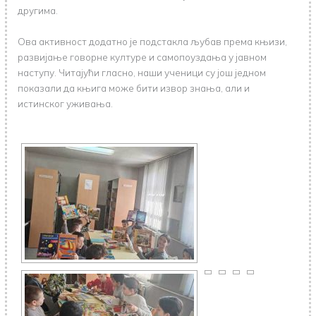
другима.
Ова активност додатно је подстакла љубав према књизи,
развијање говорне културе и самопоуздања у јавном
наступу. Читајући гласно, наши ученици су још једном
показали да књига може бити извор знања, али и
истинског уживања.