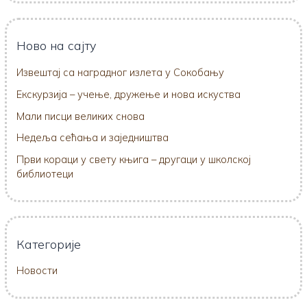
Ново на сајту
Извештај са наградног излета у Сокобању
Екскурзија – учење, дружење и нова искуства
Мали писци великих снова
Недеља сећања и заједништва
Први кораци у свету књига – другаци у школској
библиотеци
Категорије
Новости