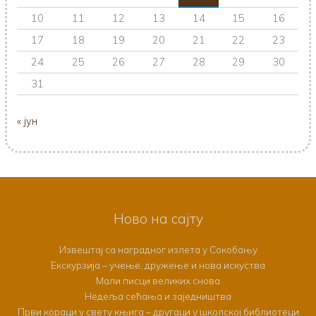
10
11
12
13
14
15
16
17
18
19
20
21
22
23
24
25
26
27
28
29
30
31
« јун
Ново на сајту
Извештај са наградног излета у Сокобању
Екскурзија – учење, дружење и нова искуства
Мали писци великих снова
Недеља сећања и заједништва
Први кораци у свету књига – другаци у школској библиотеци