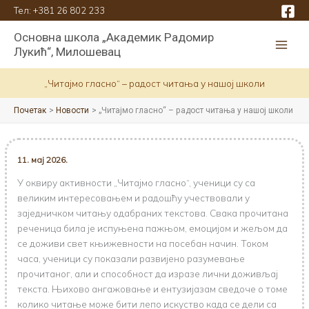
Пређи
Тел:
+381 26 802 233
на
Основна школа „Академик Радомир
садржај
Лукић“, Милошевац
„Читаjмо гласно“ – радост читања у нашој школи
Почетак
Новости
„Читаjмо гласно“ – радост читања у нашој школи
11. мај 2026.
У оквиру активности „Читајмо гласно“, ученици су са
великим интересовањем и радошћу учествовали у
заједничком читању одабраних текстова. Свака прочитана
реченица била је испуњена пажњом, емоцијом и жељом да
се доживи свет књижевности на посебан начин. Током
часа, ученици су показали развијено разумевање
прочитаног, али и способност да изразе лични доживљај
текста. Њихово ангажовање и ентузијазам сведоче о томе
колико читање може бити лепо искуство када се дели са