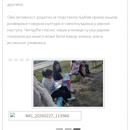
другима.
Ова активност додатно је подстакла љубав према књизи,
развијање говорне културе и самопоуздања у јавном
наступу. Читајући гласно, наши ученици су још једном
показали да књига може бити извор знања, али и
истинског уживања.