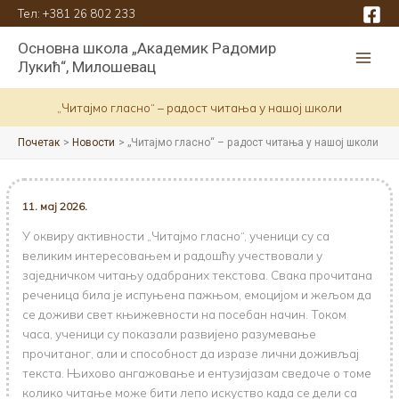
Пређи
Тел:
+381 26 802 233
на
Основна школа „Академик Радомир
садржај
Лукић“, Милошевац
„Читаjмо гласно“ – радост читања у нашој школи
Почетак
Новости
„Читаjмо гласно“ – радост читања у нашој школи
11. мај 2026.
У оквиру активности „Читајмо гласно“, ученици су са
великим интересовањем и радошћу учествовали у
заједничком читању одабраних текстова. Свака прочитана
реченица била је испуњена пажњом, емоцијом и жељом да
се доживи свет књижевности на посебан начин. Током
часа, ученици су показали развијено разумевање
прочитаног, али и способност да изразе лични доживљај
текста. Њихово ангажовање и ентузијазам сведоче о томе
колико читање може бити лепо искуство када се дели са