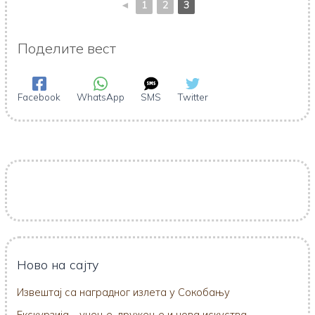
◄
1
2
3
Поделите вест
Facebook
WhatsApp
SMS
Twitter
Ново на сајту
Извештај са наградног излета у Сокобању
Екскурзија – учење, дружење и нова искуства