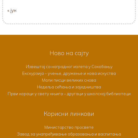
« јун
Ново на сајту
Извештај са наградног излета у Сокобању
Екскурзија – учење, дружење и нова искуства
Мали писци великих снова
Недеља сећања и заједништва
Први кораци у свету књига – другаци у школској библиотеци
Корисни линкови
Министарство просвете
Завод за унапређивање образовања и васпитања