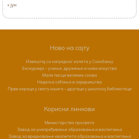
« јун
Ново на сајту
Извештај са наградног излета у Сокобању
Екскурзија – учење, дружење и нова искуства
Мали писци великих снова
Недеља сећања и заједништва
Први кораци у свету књига – другаци у школској библиотеци
Корисни линкови
Министарство просвете
Завод за унапређивање образовања и васпитања
Завод за вредновање квалитета образовања и васпитања