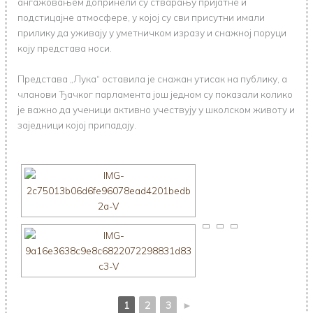
ангажовањем допринели су стварању пријатне и
подстицајне атмосфере, у којој су сви присутни имали
прилику да уживају у уметничком изразу и снажној поруци
коју представа носи.
Представа „Лука“ оставила је снажан утисак на публику, а
чланови Ђачког парламента још једном су показали колико
је важно да ученици активно учествују у школском животу и
заједници којој припадају.
1
2
3
►