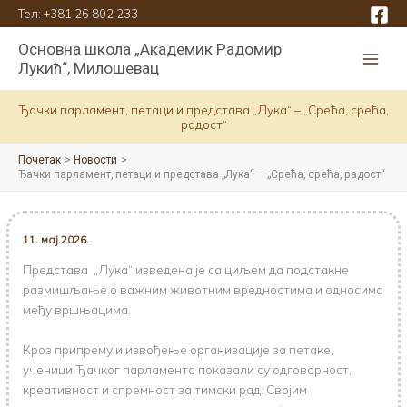
Пређи
Тел:
+381 26 802 233
на
Основна школа „Академик Радомир
садржај
Лукић“, Милошевац
Ђачки парламент, петаци и представа „Лука“ – „Срећа, срећа,
радост“
Почетак
Новости
Ђачки парламент, петаци и представа „Лука“ – „Срећа, срећа, радост“
11. мај 2026.
Представа „Лука“ изведена је са циљем да подстакне
размишљање о важним животним вредностима и односима
међу вршњацима.
Кроз припрему и извођење организације за петаке,
ученици Ђачког парламента показали су одговорност,
креативност и спремност за тимски рад. Својим