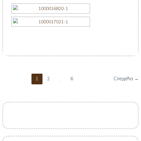
1
2
…
6
Следећа
→