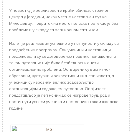
У повратку је реализован и краћи обилазак тржног
центра у Јагодини, након чега је настављен пут ка
Милошевцу. Повратак на место поласка протекао је без
проблема и у складу са планираном сатницом.
Излет је реализован успешно и у потпуности у складу са
предвиђеним програмом. Сви ученици и наставници
придржавали су се договорених правила понашања, а
током путовања није било безбедносних нити
организационих проблема. Остварени су васпитно-
образовни, културни и рекреативни циљеви излета, а
учесници су изразили велико задовољство
организацијом и садржајем путовања. Овај излет
представљао је леп начин да се награде труд, рад и
постигнути успеси ученика и наставника током школске
године.