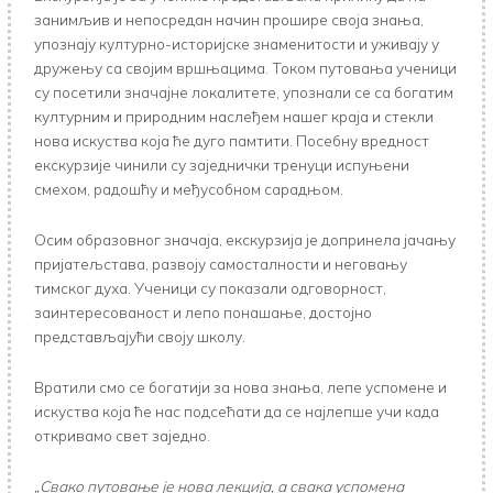
занимљив и непосредан начин прошире своја знања,
упознају културно-историјске знаменитости и уживају у
дружењу са својим вршњацима. Током путовања ученици
су посетили значајне локалитете, упознали се са богатим
културним и природним наслеђем нашег краја и стекли
нова искуства која ће дуго памтити. Посебну вредност
екскурзије чинили су заједнички тренуци испуњени
смехом, радошћу и међусобном сарадњом.
Осим образовног значаја, екскурзија је допринела јачању
пријатељстава, развоју самосталности и неговању
тимског духа. Ученици су показали одговорност,
заинтересованост и лепо понашање, достојно
представљајући своју школу.
Вратили смо се богатији за нова знања, лепе успомене и
искуства која ће нас подсећати да се најлепше учи када
откривамо свет заједно.
„Свако путовање је нова лекција, а свака успомена