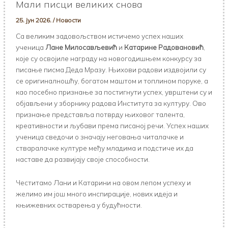
Мали писци великих снова
25. јун 2026.
/
Новости
Са великим задовољством истичемо успех наших
ученица
Лане Милосављевић
и
Катарине Радовановић
,
које су освојиле награду на новогодишњем конкурсу за
писање писма Деда Мразу. Њихови радови издвојили су
се оригиналношћу, богатом маштом и топлином поруке, а
као посебно признање за постигнути успех, уврштени су и
објављени у зборнику радова Института за културу. Ово
признање представља потврду њиховог талента,
креативности и љубави према писаној речи. Успех наших
ученица сведочи о значају неговања читалачке и
стваралачке културе међу младима и подстиче их да
наставе да развијају своје способности.
Честитамо Лани и Катарини на овом лепом успеху и
желимо им још много инспирације, нових идеја и
књижевних остварења у будућности.