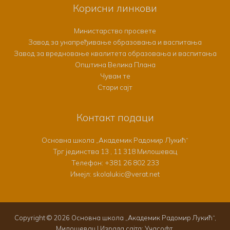
Корисни линкови
Министарство просвете
Завод за унапређивање образовања и васпитања
Завод за вредновање квалитета образовања и васпитања
Општина Велика Плана
Чувам те
Стари сајт
Контакт подаци
Основна школа „Академик Радомир Лукић“
Трг јединства 13 , 11 318 Милошевац
Телефон:
+381 26 802 233
Имејл: skolalukic@verat.net
Copyright © 2026 Основна школа „Академик Радомир Лукић“,
Милошевац | Израда сајта:
Учасофт
.