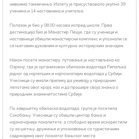
нивоима такмичења. Излету је присуствовало укупно 39
ученика и 14 наставника и учитеља.
Полазак је био у 08.00 часова испред школе. Прва
дестинација био је Манастир Лешје, где су ученици и
наставници обишли манастирски комплекс и упознали се
са његовим духовним и културно-историјским значајем.
Након посете манастиру, путовање је настављено ка
Озрену, где је организован обилазак водопада Рипаљка,
једног од најлепших и најпознатијих водопада у Србији.
Учесници су имали прилику да уживају у природним
лепотама овог краја, као и да прошире своја знања о
природним знаменитостима Србије.
По завршетку обиласка водопада, група је посетила
Сокобању. Учесници су обишли центар бање и
најзначајније локалитете, а слободно време искористили
су за шетњу, дружење и упознавање са туристичким
садржајима овог познатог бањског места.