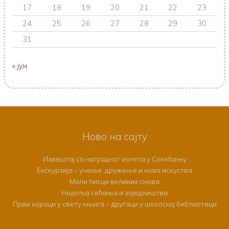
17
18
19
20
21
22
23
24
25
26
27
28
29
30
31
« јун
Ново на сајту
Извештај са наградног излета у Сокобању
Екскурзија – учење, дружење и нова искуства
Мали писци великих снова
Недеља сећања и заједништва
Први кораци у свету књига – другаци у школској библиотеци