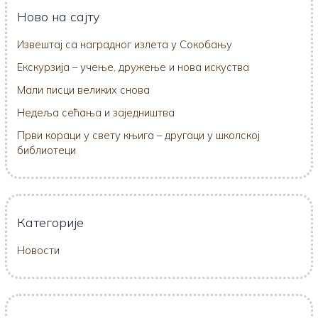
Ново на сајту
Извештај са наградног излета у Сокобању
Екскурзија – учење, дружење и нова искуства
Мали писци великих снова
Недеља сећања и заједништва
Први кораци у свету књига – другаци у школској
библиотеци
Категорије
Новости